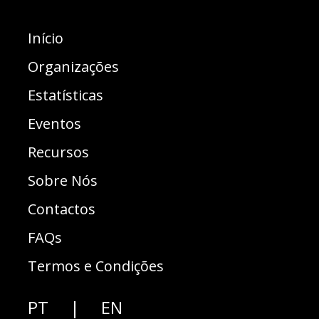
PRÉMIOS
Início
Organizações
Continente
Estatísticas
Missão
Eventos
Sorriso
Recursos
Sobre Nós
Última atualização:
Fonte de
Este prémio
Contactos
permitiu-nos: -
2023/05/09
informação:
adquirir ajudas
FAQs
Própria
técnicas para o
organização
desenvolvimento
Termos e Condições
do projeto
Vizinhos - uma
carrinha para
PT
|
EN
o