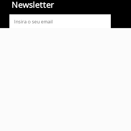
Newsletter
SUBSCREVER
Nova School of Business and
Economics
Rua da Holanda, n.º 1, 2775-405
Carcavelos, Portugal