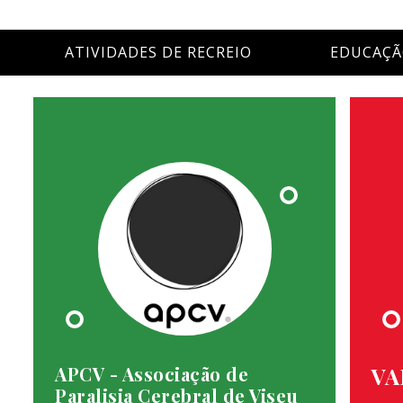
ATIVIDADES DE RECREIO
EDUCAÇ
APCV - Associação de
VA
Paralisia Cerebral de Viseu